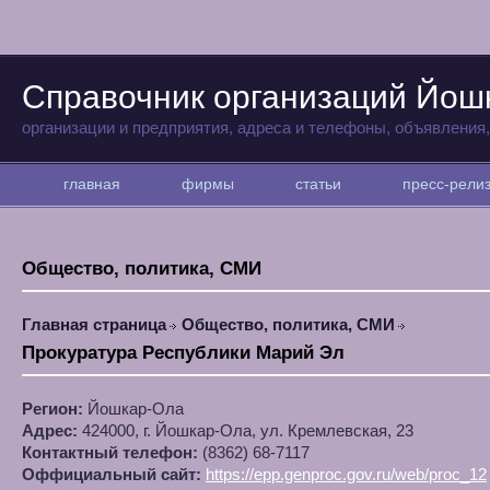
Справочник организаций Йо
организации и предприятия, адреса и телефоны, объявления
главная
фирмы
статьи
пресс-рел
Общество, политика, СМИ
Главная страница
Общество, политика, СМИ
Прокуратура Республики Марий Эл
Регион:
Йошкар-Ола
Адрес:
424000, г. Йошкар-Ола, ул. Кремлевская, 23
Контактный телефон:
(8362) 68-7117
Оффициальный сайт:
https://epp.genproc.gov.ru/web/proc_12