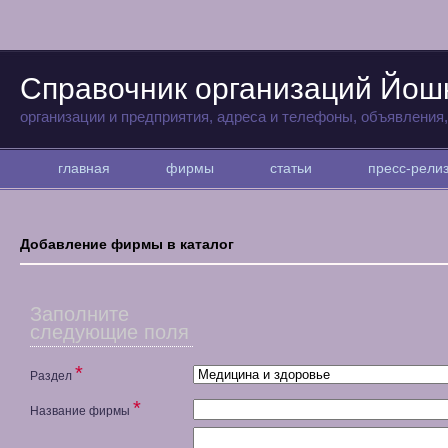
Справочник организаций Йо
организации и предприятия, адреса и телефоны, объявления
главная
фирмы
статьи
пресс-рел
Добавление фирмы в каталог
Заполните
следующие поля
*
Раздел
*
Название фирмы