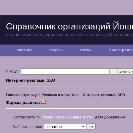
Справочник организаций Йо
организации и предприятия, адреса и телефоны, объявления
главная
фирмы
статьи
пресс-рел
Я ищу:
Интернет-реклама, SEO
Главная страница
Реклама и маркетинг
Интернет-реклама, SEO
Фирмы раздела
Сортировать по:
городу
названию
цене
e-mail
дате добавления
Выберите регион: