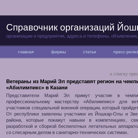
Справочник организаций Йо
организации и предприятия, адреса и телефоны, объявления
главная
фирмы
статьи
пресс-рел
к списку пре
Ветераны из Марий Эл представят регион на чемп
«Абилимпикс» в Казани
Представители Марий Эл примут участие в чемпи
профессиональному мастерству «Абилимпикс» для ве
участников специальной военной операции, который пройдет
От республики заявлены участники из Йошкар-Олы и Звен
района, которые покажут навыки в компетенциях, св
разработкой и сборкой беспилотных летательных аппарато
со слесарным делом в санитарно-технических системах.