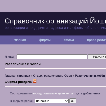
Справочник организаций Йо
организации и предприятия, адреса и телефоны, объявления
главная
фирмы
статьи
пресс-рел
Я ищу:
Развлечения и хобби
Главная страница
Отдых, развлечения, Юмор
Развлечения и хобби
Фирмы раздела
Сортировать по:
городу
названию
цене
e-mail
дате добавления
Выберите регион: