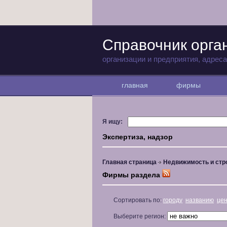
Справочник орг
организации и предприятия, адрес
главная
фирмы
Я ищу:
Экспертиза, надзор
Главная страница
Недвижимость и стр
Фирмы раздела
Сортировать по:
городу
названию
це
Выберите регион: