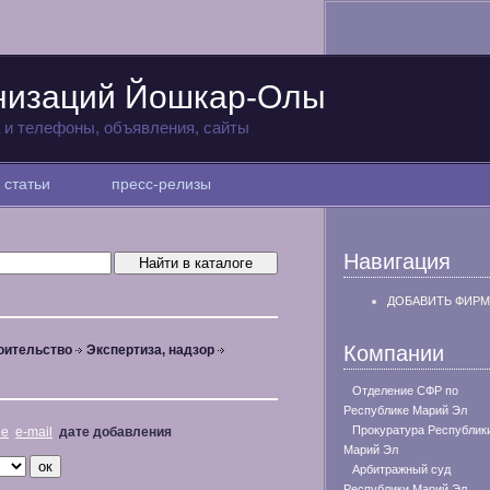
анизаций Йошкар-Олы
а и телефоны, объявления, сайты
статьи
пресс-релизы
Навигация
ДОБАВИТЬ ФИРМ
Компании
оительство
Экспертиза, надзор
Отделение СФР по
Республике Марий Эл
Прокуратура Республик
не
e-mail
дате добавления
Марий Эл
Арбитражный суд
Республики Марий Эл