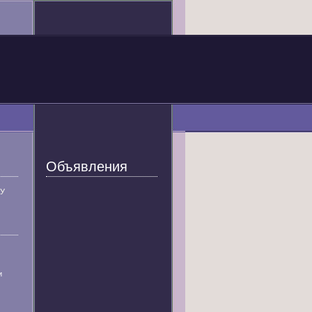
Объявления
У
и