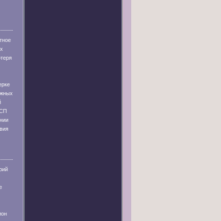
тное
их
отеря
ерке
ужных
й
 СП
ании
твия
рий
е
ион