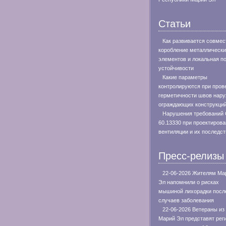
Статьи
Как развивается совмес
коробление металлическ
элементов и локальная п
устойчивости
Какие параметры
контролируются при пров
герметичности швов нар
ограждающих конструкци
Нарушения требований
60.13330 при проектиров
вентиляции и их последс
Пресс-релизы
22-06-2026 Жителям Ма
Эл напомнили о рисках
мышиной лихорадки посл
случаев заболевания
22-06-2026 Ветераны из
Марий Эл представят рег