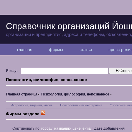
Справочник организаций Йо
организации и предприятия, адреса и телефоны, объявления
главная
фирмы
статьи
пресс-рел
Я ищу:
Психология, философия, непознанное
Главная страница
Психология, философия, непознанное
Астрология, гадания, магия
Психология и психотерапия
Эзотерика, це
Фирмы раздела
Сортировать по:
городу
названию
цене
e-mail
дате добавления