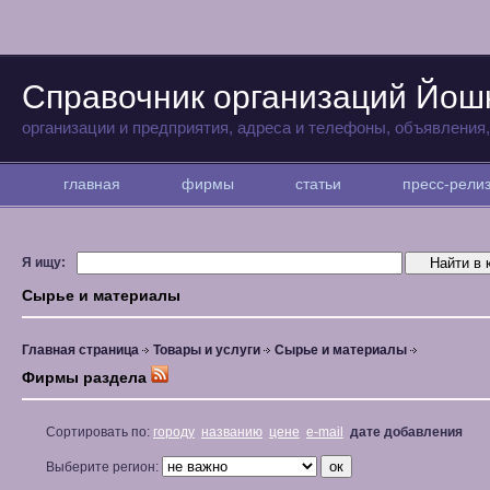
Справочник организаций Йо
организации и предприятия, адреса и телефоны, объявления
главная
фирмы
статьи
пресс-рел
Я ищу:
Сырье и материалы
Главная страница
Товары и услуги
Сырье и материалы
Фирмы раздела
Сортировать по:
городу
названию
цене
e-mail
дате добавления
Выберите регион: