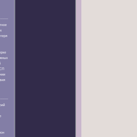
тное
их
отеря
ерке
ужных
й
 СП
ании
твия
рий
е
ион