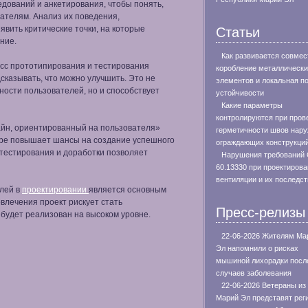
дований и анкетирования, чтобы понять,
ателям. Анализ их поведения,
вить критические точки, на которые
Статьи
ание.
Как развивается совмес
есс прототипирования и тестирования
коробление металлическ
сказывать, что можно улучшить. Это не
элементов и локальная п
ности пользователей, но и способствует
устойчивости
Какие параметры
контролируются при пров
айн, ориентированный на пользователя»
герметичности швов нар
мере повышает шансы на создание успешного
ограждающих конструкци
 тестирования и доработки позволяет
Нарушения требований
60.13330 при проектиров
вентиляции и их последс
елей в
проектировании
является основным
влечения проект рискует стать
Пресс-релизы
будет реализован на высоком уровне.
22-06-2026 Жителям Ма
Эл напомнили о рисках
мышиной лихорадки посл
случаев заболевания
22-06-2026 Ветераны из
Марий Эл представят рег