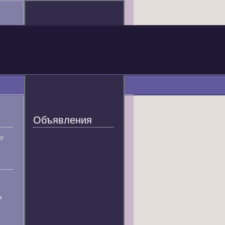
Объявления
У
и