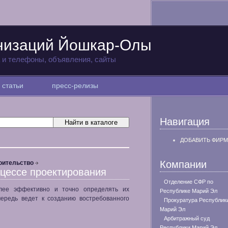
анизаций Йошкар-Олы
а и телефоны, объявления, сайты
статьи
пресс-релизы
Навигация
ДОБАВИТЬ ФИРМ
Компании
оительство
оцессе проектирования
Отделение СФР по
лее эффективно и точно определять их
Республике Марий Эл
чередь ведет к созданию востребованного
Прокуратура Республик
Марий Эл
Арбитражный суд
Республики Марий Эл