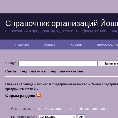
Справочник организаций Йо
организации и предприятия, адреса и телефоны, объявления
главная
фирмы
статьи
пресс-рел
Я ищу:
Сайты предприятий и предпринимателей
Главная страница
Бизнес и предпринимательство
Сайты предприят
предпринимателей
Фирмы раздела
Сортировать по:
городу
названию
цене
e-mail
дате добавления
Выберите регион: