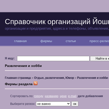
Справочник организаций Йо
организации и предприятия, адреса и телефоны, объявления
главная
фирмы
статьи
пресс-рел
Я ищу:
Развлечения и хобби
Главная страница
Отдых, развлечения, Юмор
Развлечения и хобби
Фирмы раздела
Сортировать по:
городу
названию
цене
e-mail
дате добавления
Выберите регион: