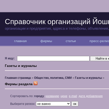
Справочник организаций Йо
организации и предприятия, адреса и телефоны, объявления
главная
фирмы
статьи
пресс-рел
Я ищу:
Газеты и журналы
Главная страница
Общество, политика, СМИ
Газеты и журналы
Фирмы раздела
Сортировать по:
городу
названию
цене
e-mail
дате добавления
Выберите регион: