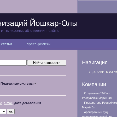
анизаций Йошкар-Олы
а и телефоны, объявления, сайты
статьи
пресс-релизы
Навигация
ДОБАВИТЬ ФИРМ
Компании
Платежные системы
Отделение СФР по
Республике Марий Эл
Прокуратура Республик
не
e-mail
дате добавления
Марий Эл
Арбитражный суд
Республики Марий Эл