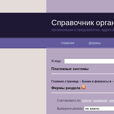
Справочник орг
организации и предприятия, адрес
главная
фирмы
Я ищу:
Платежные системы
Главная страница
Банки и финансы в
Фирмы раздела
Сортировать по:
городу
названию
це
Выберите регион: