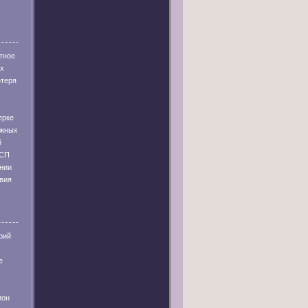
тное
их
отеря
ерке
ужных
й
 СП
ании
твия
рий
е
ион