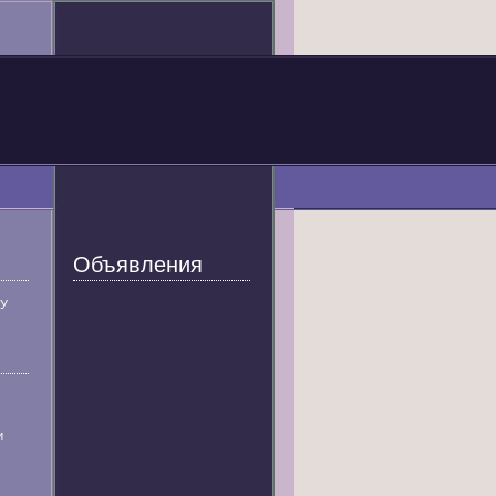
Объявления
У
и