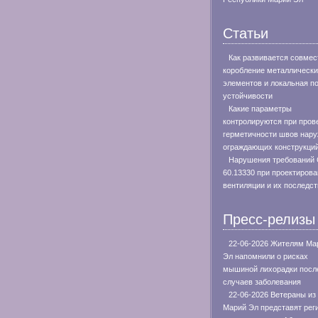
Статьи
Как развивается совмес
коробление металлическ
элементов и локальная п
устойчивости
Какие параметры
контролируются при пров
герметичности швов нар
ограждающих конструкци
Нарушения требований
60.13330 при проектиров
вентиляции и их последс
Пресс-релизы
22-06-2026 Жителям Ма
Эл напомнили о рисках
мышиной лихорадки посл
случаев заболевания
22-06-2026 Ветераны из
Марий Эл представят рег