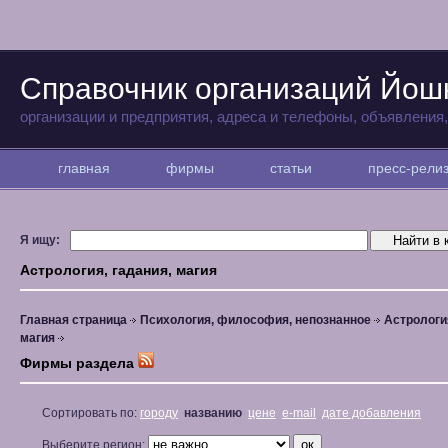
Справочник организаций Йо
организации и предприятия, адреса и телефоны, объявления
главная
фирмы
статьи
пресс-рел
Я ищу:
Астрология, гадания, магия
Главная страница
Психология, философия, непознанное
Астрология
магия
Фирмы раздела
Сортировать по:
городу
названию
цене
e-mail
дате добавления
Выберите регион: