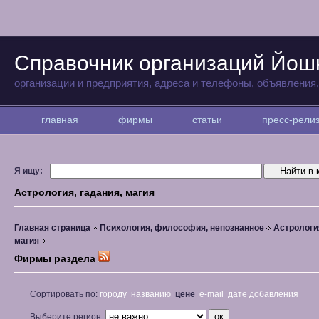
Справочник организаций Йо
организации и предприятия, адреса и телефоны, объявления
главная
фирмы
статьи
пресс-рел
Я ищу:
Астрология, гадания, магия
Главная страница
Психология, философия, непознанное
Астрология
магия
Фирмы раздела
Сортировать по:
городу
названию
цене
e-mail
дате добавления
Выберите регион: