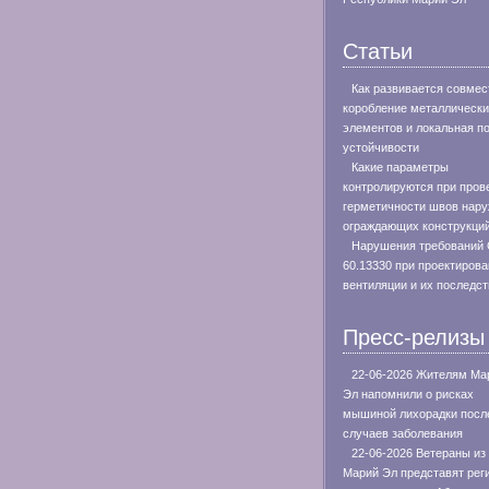
Статьи
Как развивается совмес
коробление металлическ
элементов и локальная п
устойчивости
Какие параметры
контролируются при пров
герметичности швов нар
ограждающих конструкци
Нарушения требований
60.13330 при проектиров
вентиляции и их последс
Пресс-релизы
22-06-2026 Жителям Ма
Эл напомнили о рисках
мышиной лихорадки посл
случаев заболевания
22-06-2026 Ветераны из
Марий Эл представят рег