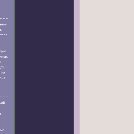
тное
их
отеря
ерке
ужных
й
 СП
ании
твия
рий
е
ион