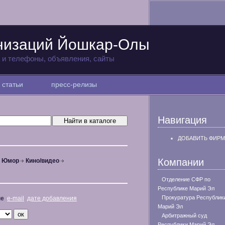
анизаций Йошкар-Олы
а и телефоны, объявления, сайты
статьи
пресс-релизы
Навигация
ДОБАВИТЬ ФИРМ
Компании
, Юмор
Кино/видео
Отделение СФР по
Республике Марий Эл
Прокуратура Республик
не
e-mail
дате добавления
Марий Эл
Арбитражный суд
Республики Марий Эл