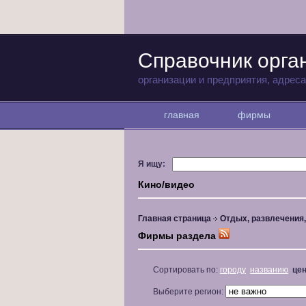
Справочник орг
организации и предприятия, адрес
главная
фирмы
Я ищу:
Кино/видео
Главная страница
Отдых, развлечения
Фирмы раздела
Сортировать по:
городу
названию
це
Выберите регион: