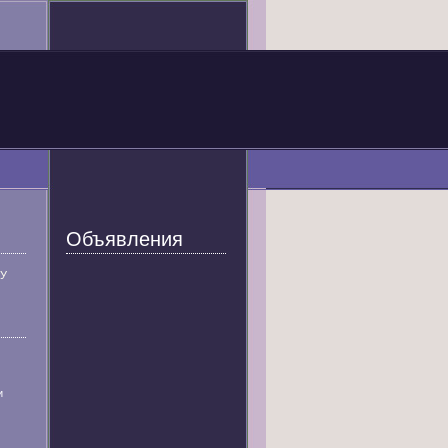
Объявления
У
и