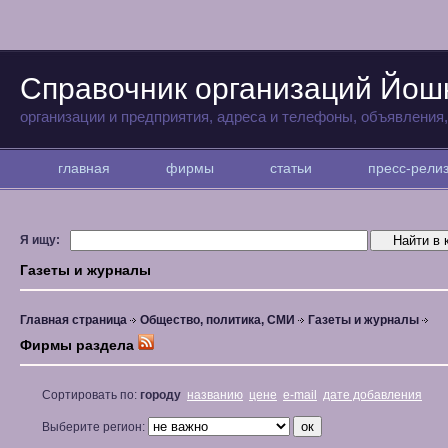
Справочник организаций Йо
организации и предприятия, адреса и телефоны, объявления
главная
фирмы
статьи
пресс-рел
Я ищу:
Газеты и журналы
Главная страница
Общество, политика, СМИ
Газеты и журналы
Фирмы раздела
Сортировать по:
городу
названию
цене
e-mail
дате добавления
Выберите регион: