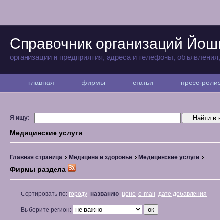
Справочник организаций Йо
организации и предприятия, адреса и телефоны, объявления
главная
фирмы
статьи
пресс-рел
Я ищу:
Медицинские услуги
Главная страница
Медицина и здоровье
Медицинские услуги
Фирмы раздела
Сортировать по:
городу
названию
цене
e-mail
дате добавления
Выберите регион: