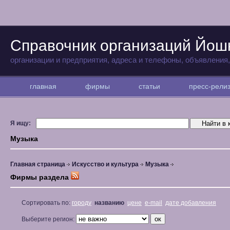
Справочник организаций Йо
организации и предприятия, адреса и телефоны, объявления
главная
фирмы
статьи
пресс-рел
Я ищу:
Музыка
Главная страница
Искусство и культура
Музыка
Фирмы раздела
Сортировать по:
городу
названию
цене
e-mail
дате добавления
Выберите регион: