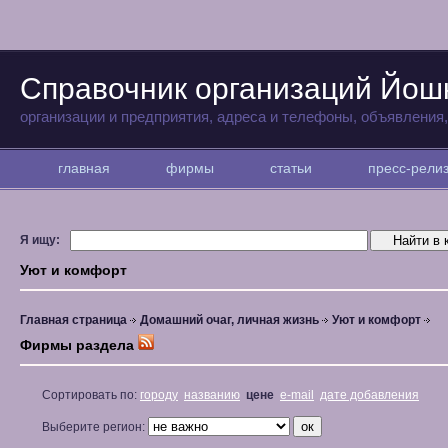
Справочник организаций Йо
организации и предприятия, адреса и телефоны, объявления
главная
фирмы
статьи
пресс-рел
Я ищу:
Уют и комфорт
Главная страница
Домашний очаг, личная жизнь
Уют и комфорт
Фирмы раздела
Сортировать по:
городу
названию
цене
e-mail
дате добавления
Выберите регион: