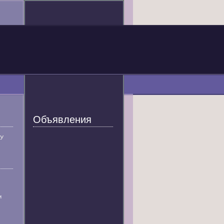
Объявления
У
и