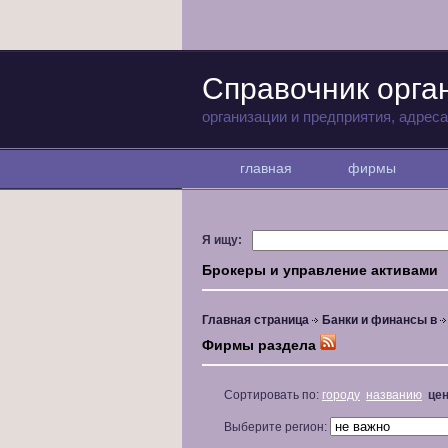
Справочник орг
организации и предприятия, адрес
главная
фирмы
Я ищу:
Брокеры и управление активами
Главная страница
Банки и финансы в
Фирмы раздела
Сортировать по:
городу
названию
це
Выберите регион: