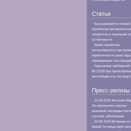
Статьи
Как развивается совмес
коробление металлическ
элементов и локальная п
устойчивости
Какие параметры
контролируются при пров
герметичности швов нар
ограждающих конструкци
Нарушения требований
60.13330 при проектиров
вентиляции и их последс
Пресс-релизы
22-06-2026 Жителям Ма
Эл напомнили о рисках
мышиной лихорадки посл
случаев заболевания
22-06-2026 Ветераны из
Марий Эл представят рег