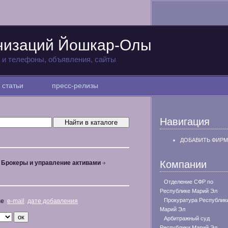
анизаций Йошкар-Олы
а и телефоны, объявления, сайты
статьи
пресс-релизы
Навигация
ДОБАВИТЬ ФИРМ
Компании
Брокеры и управление активами
Отделение СФР по
Республике Марий Эл
Прокуратура Республик
не
e-mail
дате добавления
Марий Эл
Арбитражный суд
Республики Марий Эл