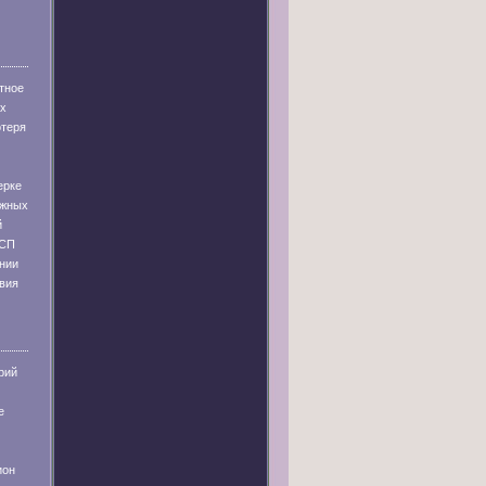
тное
их
отеря
ерке
ужных
й
 СП
ании
твия
рий
е
ион