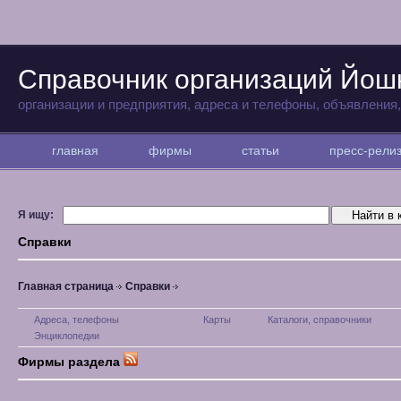
Справочник организаций Йо
организации и предприятия, адреса и телефоны, объявления
главная
фирмы
статьи
пресс-рел
Я ищу:
Справки
Главная страница
Справки
Адреса, телефоны
Карты
Каталоги, справочники
Энциклопедии
Фирмы раздела