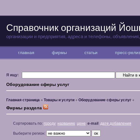
Справочник организаций Йо
организации и предприятия, адреса и телефоны, объявления
главная
фирмы
статьи
пресс-рел
Я ищу:
Оборудование сферы услуг
Главная страница
Товары и услуги
Оборудование сферы услуг
Фирмы раздела
Сортировать по:
городу
названию
цене
e-mail
дате добавления
Выберите регион: