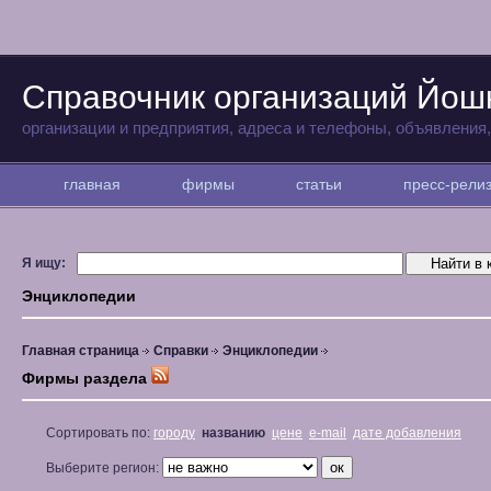
Справочник организаций Йо
организации и предприятия, адреса и телефоны, объявления
главная
фирмы
статьи
пресс-рел
Я ищу:
Энциклопедии
Главная страница
Справки
Энциклопедии
Фирмы раздела
Сортировать по:
городу
названию
цене
e-mail
дате добавления
Выберите регион: