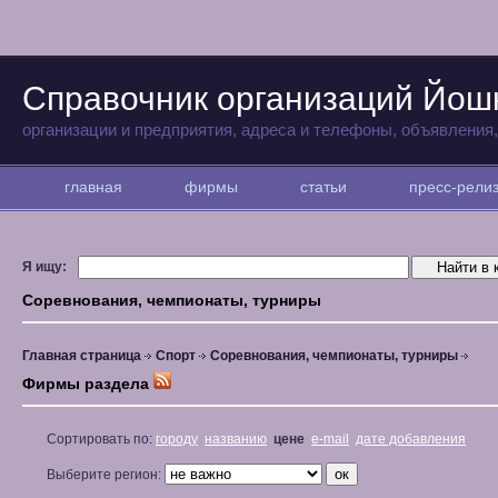
Справочник организаций Йо
организации и предприятия, адреса и телефоны, объявления
главная
фирмы
статьи
пресс-рел
Я ищу:
Соревнования, чемпионаты, турниры
Главная страница
Спорт
Соревнования, чемпионаты, турниры
Фирмы раздела
Сортировать по:
городу
названию
цене
e-mail
дате добавления
Выберите регион: