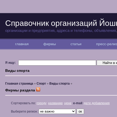
Справочник организаций Йо
организации и предприятия, адреса и телефоны, объявления
главная
фирмы
статьи
пресс-рел
Я ищу:
Виды спорта
Главная страница
Спорт
Виды спорта
Фирмы раздела
Сортировать по:
городу
названию
цене
e-mail
дате добавления
Выберите регион: